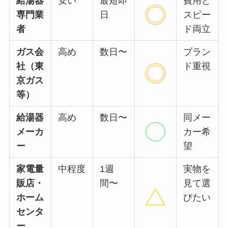
給湯器
安い
最短即
費用と
専門業
日
スピー
者
ド両立
ガス会
高め
数日〜
ブラン
社（東
ド重視
京ガス
等）
給湯器
高め
数日〜
同メー
メーカ
カー希
ー
望
家電量
中程度
1週
実物を
販店・
間〜
見て選
ホーム
びたい
センタ
ー