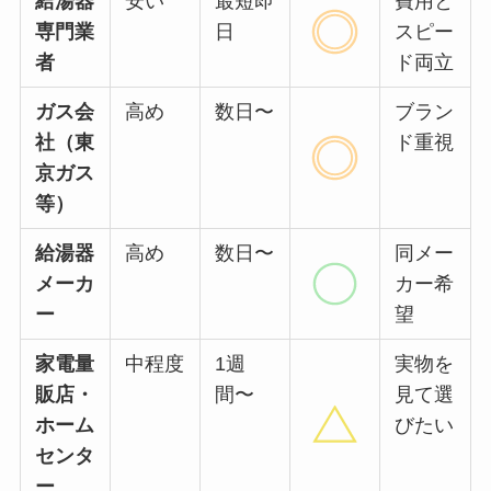
給湯器
安い
最短即
費用と
専門業
日
スピー
者
ド両立
ガス会
高め
数日〜
ブラン
社（東
ド重視
京ガス
等）
給湯器
高め
数日〜
同メー
メーカ
カー希
ー
望
家電量
中程度
1週
実物を
販店・
間〜
見て選
ホーム
びたい
センタ
ー